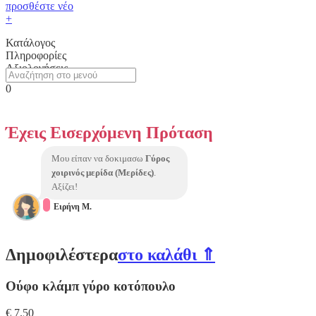
προσθέστε νέο
+
Κατάλογος
Πληροφορίες
Αξιολογήσεις
0
Έχεις Eισερχόμενη Πρόταση
Μου είπαν να δοκιμασω
Γύρος
χοιρινός μερίδα (Μερίδες)
.
Αξίζει!
Ειρήνη Μ.
Δημοφιλέστερα
στο καλάθι ⇑
Ούφο κλάμπ γύρο κοτόπουλο
€ 7.50