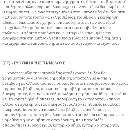
της ιστοσελίδας άνευ προηγούμενης γραπτής άδειας της Εταιρείας ή
οιουδήποτε άλλου νόμιμου δικαιούχου των ανωτέρω δικαιωμάτων.
Η εμφάνιση του ως άνω περιεχομένου στην ιστοσελίδα δεν δύναται
καθ’ οιονδήποτε τρόπο να εκληφθεί ως μεταβίβαση ή εκχώρηση
άδειας ή δικαιώματος χρήσης, οποιουδήποτε εκ των ανωτέρω
στοιχείων. Εξαιρούνται τα δικαιώματα των συμβεβλημένων
πωλητών. Τα λοιπά προϊόντα και οι εταιρικές επωνυμίες που
αναφέρονται στη Δικτυακή τοποθεσία είναι τα εμπορικά σήματα ή
καταχωρημένα εμπορικά σήματα των αντίστοιχων κατόχων τους.
(
ΣΤ
) - ΕΥΘΥΝΗ ΧΡΗΣΤΗ/ΜΕΛΟΥΣ
Οι χρήστες/μέλη της ιστοσελίδας αποδέχονται ότι δεν θα
χρησιμοποιούν αυτήν για δημοσίευση, αποστολή με e-mail ή
μετάδοση με άλλους τρόπους οποιουδήποτε περιεχομένου που είναι
παράνομο, βλαβερό, απειλητικό, προσβλητικό, συκοφαντικό,
δυσφημιστικό, άσεμνο και καθ’ οιονδήποτε τρόπο αντίθετο στο Νόμο
και τα χρηστά ήθη, ή αποτελεί παραβίαση του απορρήτου κάποιου
άλλου, δείχνει εμπάθεια, ή εκφράζει φυλετικές, εθνικές και άλλες
διακρίσεις, δύναται να προκαλέσει βλάβες σε ανήλικους με
οποιονδήποτε τρόπο ή δεν δικαιούται να μεταδώσει σύμφωνα με τη
νομοθεσία ή με συμβατική απαγόρευση, που παραβιάζει
οποιαδήποτε ευρεσιτεχνία, εμπορικό σήμα, εμπορικό απόρρητο,