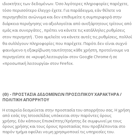
ιδιοκτήτες των δεδομένων. Όσο λιγότερες πληροφορίες παρέχετε,
τόσο περισσότερο έλεγχο έχετε. Για παράδειγμα, εάν θέλετε να
περιηγηθείτε ανώνυμα και δεν επιθυμείτε η συμπεριφορά στην
διάρκεια περιήγησης να αξιολογείται από ανεξάρτητους τρίτους από
εμάς και συνεργάτες , πρέπει να κάνετε τις κατάλληλες ρυθμίσεις
στον περιηγητή . Όσο αμελείτε να κάνετε αυτές τις ρυθμίσεις, πολλοί
θα συλλέγουν πληροφορίες που παρέχετε. Παρότι δεν είναι συχνό
φαινόμενο η εξακρίβωση ταυτότητας κάθε χρήστη, προτείνουμε να
περιηγείστε σε «κρυφή λειτουργία» στον Google Chrome ή σε
«προσωπική λειτουργία» στον Firefox.
(Θ) - ΠΡΟΣΤΑΣΙΑ ΔΕΔΟΜΕΝΩΝ ΠΡΟΣΩΠΙΚΟΥ ΧΑΡΑΚΤΗΡΑ /
ΠΟΛΙΤΙΚΗ ΑΠΟΡΡΗΤΟΥ
Η εταιρεία δεσμεύεται στην προστασία του απορρήτου σας. Η χρήση
από εσάς της Ιστοσελίδας υπόκειται στην παρόντες όρους
χρήσης.
Εάν κάποιος Επισκέπτης/Χρήστης δε συμφωνεί με τους
όρους χρήσης και τους όρους προστασίας που προβλέπονται στο
παρόν τμήμα οφείλει να μη χρησιμοποιεί τις υπηρεσίες του
.