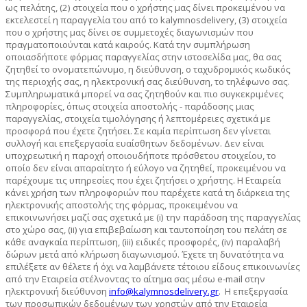
ως πελάτης, (2) στοιχεία που ο χρήστης μας δίνει προκειμένου να
εκτελεστεί η παραγγελία του από το kalymnosdelivery, (3) στοιχεία
που ο χρήστης μας δίνει σε συμμετοχές διαγωνισμών που
πραγματοποιούνται κατά καιρούς. Κατά την συμπλήρωση
οποιασδήποτε φόρμας παραγγελίας στην ιστοσελίδα μας, θα σας
ζητηθεί το ονοματεπώνυμο, η διεύθυνση, ο ταχυδρομικός κωδικός
της περιοχής σας, η ηλεκτρονική σας διεύθυνση, το τηλέφωνο σας.
Συμπληρωματικά μπορεί να σας ζητηθούν και πιο συγκεκριμένες
πληροφορίες, όπως στοιχεία αποστολής - παράδοσης μιας
παραγγελίας, στοιχεία τιμολόγησης ή λεπτομέρειες σχετικά με
προσφορά που έχετε ζητήσει. Σε καμία περίπτωση δεν γίνεται
συλλογή και επεξεργασία ευαίσθητων δεδομένων. Δεν είναι
υποχρεωτική η παροχή οποιουδήποτε πρόσθετου στοιχείου, το
οποίο δεν είναι απαραίτητο ή εύλογο να ζητηθεί, προκειμένου να
παρέχουμε τις υπηρεσίες που έχει ζητήσει ο χρήστης. Η Εταιρεία
κάνει χρήση των πληροφοριών που παρέχετε κατά τη διάρκεια της
ηλεκτρονικής αποστολής της φόρμας, προκειμένου να
επικοινωνήσει μαζί σας σχετικά με (i) την παράδοση της παραγγελίας
στο χώρο σας, (ii) για επιβεβαίωση και ταυτοποίηση του πελάτη σε
κάθε αναγκαία περίπτωση, (iii) ειδικές προσφορές, (iv) παραλαβή
δώρων μετά από κλήρωση διαγωνισμού. Έχετε τη δυνατότητα να
επιλέξετε αν θέλετε ή όχι να λαμβάνετε τέτοιου είδους επικοινωνίες
από την Εταιρεία στέλνοντας το αίτημα σας μέσω e-mail στην
ηλεκτρονική διεύθυνση
info@kalymnosdelivery.gr
. Η επεξεργασία
των προσωπικών δεδομένων των χρηστών από την Εταιρεία