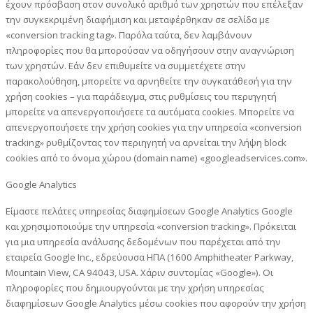
έχουν πρόσβαση στον συνολικό αριθμό των χρηστών που επέλεξαν
την συγκεκριμένη διαφήμιση και μεταφέρθηκαν σε σελίδα με
«conversion tracking tag». Παρόλα ταύτα, δεν λαμβάνουν
πληροφορίες που θα μπορούσαν να οδηγήσουν στην αναγνώριση
των χρηστών. Εάν δεν επιθυμείτε να συμμετέχετε στην
παρακολούθηση, μπορείτε να αρνηθείτε την συγκατάθεσή για την
χρήση cookies – για παράδειγμα, στις ρυθμίσεις του περιηγητή
μπορείτε να απενεργοποιήσετε τα αυτόματα cookies. Μπορείτε να
απενεργοποιήσετε την χρήση cookies για την υπηρεσία «conversion
tracking» ρυθμίζοντας τον περιηγητή να αρνείται την λήψη block
cookies από το όνομα χώρου (domain name) «googleadservices.com».
Google Analytics
Είμαστε πελάτες υπηρεσίας διαφημίσεων Google Analytics Google
και χρησιμοποιούμε την υπηρεσία «conversion tracking». Πρόκειται
για μια υπηρεσία ανάλυσης δεδομένων που παρέχεται από την
εταιρεία Google Inc., εδρεύουσα ΗΠΑ (1600 Amphitheater Parkway,
Mountain View, CA 94043, USA. Χάριν συντομίας «Google»). Οι
πληροφορίες που δημιουργούνται με την χρήση υπηρεσίας
διαφημίσεων Google Analytics μέσω cookies που αφορούν την χρήση