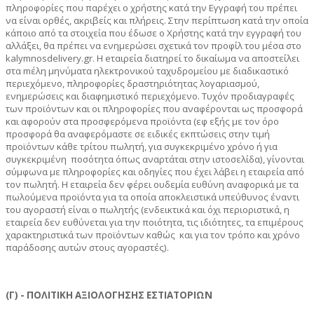
πληροφορίες που παρέχει ο χρήστης κατά την Εγγραφή του πρέπει
να είναι ορθές, ακριβείς και πλήρεις. Στην περίπτωση κατά την οποία
κάποιο από τα στοιχεία που έδωσε ο Χρήστης κατά την εγγραφή του
αλλάξει, θα πρέπει να ενημερώσει σχετικά τον προφίλ του μέσα στο
kalymnosdelivery
.
gr
. Η
e
ταιρεία διατηρεί το δικαίωμα να αποστείλει
στα
m
έλη μηνύματα ηλεκτρονικού ταχυδρομείου με διαδικαστικό
περιεχόμενο, πληροφορίες δραστηριότητας λογαριασμού,
ενημερώσεις και διαφημιστικό περιεχόμενο. Τυχόν προδιαγραφές
των προϊόντων και οι πληροφορίες που αναφέρονται ως προσφορά
και αφορούν στα προσφερόμενα προϊόντα (εφ εξής με τον όρο
προσφορά θα αναφερόμαστε σε ειδικές εκπτώσεις στην τιμή
προϊόντων κάθε τρίτου πωλητή, για συγκεκριμένο χρόνο ή για
συγκεκριμένη ποσότητα όπως αναρτάται στην ιστοσελίδα), γίνονται
σύμφωνα με πληροφορίες και οδηγίες που έχει λάβει η εταιρεία από
τον πωλητή. Η εταιρεία δεν φέρει ουδεμία ευθύνη αναφορικά με τα
πωλούμενα προϊόντα για τα οποία αποκλειστικά υπεύθυνος έναντι
του αγοραστή είναι ο πωλητής (ενδεικτικά και όχι περιοριστικά, η
εταιρεία δεν ευθύνεται για την ποιότητα, τις ιδιότητες, τα επιμέρους
χαρακτηριστικά των προϊόντων καθώς και για τον τρόπο και χρόνο
παράδοσης αυτών στους αγοραστές).
(Γ) - ΠΟΛΙΤΙΚΗ ΑΞΙΟΛΟΓΗΣΗΣ ΕΣΤΙΑΤΟΡΙΩΝ