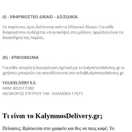
(Ι) - ΕΦΑΡΜΟΣΤΕΟ ΔΙΚΑΙΟ - ΔΩΣΙΔΙΚΙΑ
Οι παρόντες όροι διέπονται από το Ελληνικό δίκαιο. Για κάθε
διαφορά που ενδέχεται να ανακύψει στο μέλλον, αρμόδια είναι τα
δικαστήρια της Λαμίας.
(Κ) - ΕΠΙΚΟΙΝΩΝΙΑ
Για κάθε απορία ή διευκρίνιση σχετική με το
kalymnosdelivery
.gr οι
χρήστες μπορούν να απευθύνονται στο info@
kalymnosdelivery
.gr.
YOUDELIVERY E.E.
ΑΦΜ: 802017380
ΛΕΩΦΟΡΟΣ ΣΥΓΓΡΟΥ 196 - ΚΑΛΛΙΘΕΑ 17671
Τι είναι το KalymnosDelivery.gr;
Πείνασες; Βρίσκεσαι στο γραφείο και θες να πιεις καφέ; Το