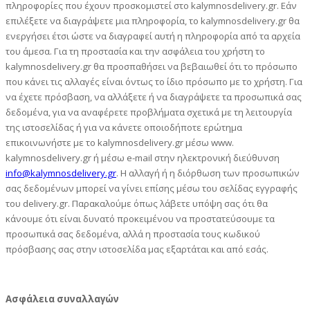
πληροφορίες που έχουν προσκομιστεί στο kalymnosdelivery.gr. Εάν
επιλέξετε να διαγράψετε μια πληροφορία, το kalymnosdelivery.gr θα
ενεργήσει έτσι ώστε να διαγραφεί αυτή η πληροφορία από τα αρχεία
του άμεσα. Για τη προστασία και την ασφάλεια του χρήστη το
kalymnosdelivery.gr θα προσπαθήσει να βεβαιωθεί ότι το πρόσωπο
που κάνει τις αλλαγές είναι όντως το ίδιο πρόσωπο με το χρήστη. Για
να έχετε πρόσβαση, να αλλάξετε ή να διαγράψετε τα προσωπικά σας
δεδομένα, για να αναφέρετε προβλήματα σχετικά με τη λειτουργία
της ιστοσελίδας ή για να κάνετε οποιοδήποτε ερώτημα
επικοινωνήστε με το kalymnosdelivery.gr μέσω www.
kalymnosdelivery.gr ή μέσω e-mail στην ηλεκτρονική διεύθυνση
info@kalymnosdelivery.gr
. Η αλλαγή ή η διόρθωση των προσωπικών
σας δεδομένων μπορεί να γίνει επίσης μέσω του σελίδας εγγραφής
του delivery.gr. Παρακαλούμε όπως λάβετε υπόψη σας ότι θα
κάνουμε ότι είναι δυνατό προκειμένου να προστατεύσουμε τα
προσωπικά σας δεδομένα, αλλά η προστασία τους κωδικού
πρόσβασης σας στην ιστοσελίδα μας εξαρτάται και από εσάς.
Ασφάλεια συναλλαγών