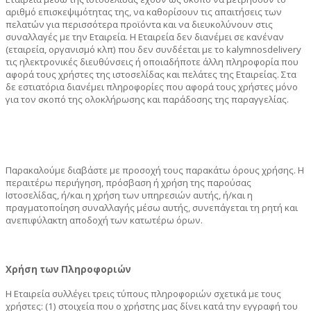
αριθμό επισκεψιμότητας της, να καθορίσουν τις απαιτήσεις των
πελατών για περισσότερα προϊόντα και να διευκολύνουν στις
συναλλαγές με την Εταιρεία. Η Εταιρεία δεν διανέμει σε κανέναν
(εταιρεία, οργανισμό κλπ) που δεν συνδέεται με το kalymnosdelivery
τις ηλεκτρονικές διευθύνσεις ή οποιαδήποτε άλλη πληροφορία που
αφορά τους χρήστες της ιστοσελίδας και πελάτες της Εταιρείας. Στα
δε εστιατόρια διανέμει πληροφορίες που αφορά τους χρήστες μόνο
για τον σκοπό της ολοκλήρωσης και παράδοσης της παραγγελίας.
Παρακαλούμε διαβάστε με προσοχή τους παρακάτω όρους χρήσης. Η
περαιτέρω περιήγηση, πρόσβαση ή χρήση της παρούσας
Ιστοσελίδας, ή/και η χρήση των υπηρεσιών αυτής, ή/και η
πραγματοποίηση συναλλαγής μέσω αυτής, συνεπάγεται τη ρητή και
ανεπιφύλακτη αποδοχή των κατωτέρω όρων.
Χρήση των Πληροφοριών
Η Εταιρεία συλλέγει τρεις τύπους πληροφοριών σχετικά με τους
χρήστες: (1) στοιχεία που ο χρήστης μας δίνει κατά την εγγραφή του