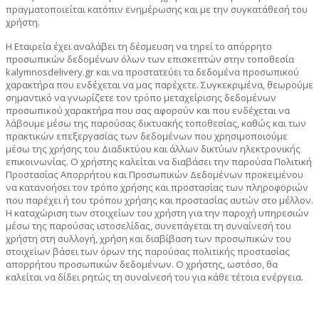
πραγματοποιείται κατόπιν ενημέρωσης και με την συγκατάθεσή του
χρήστη.
Η Εταιρεία έχει αναλάβει τη δέσμευση να τηρεί το απόρρητο
προσωπικών δεδομένων όλων των επισκεπτών στην τοποθεσία
kalymnosdelivery.gr και να προστατεύει τα δεδομένα προσωπικού
χαρακτήρα που ενδέχεται να μας παρέχετε. Συγκεκριμένα, θεωρούμε
σημαντικό να γνωρίζετε τον τρόπο μεταχείρισης δεδομένων
προσωπικού χαρακτήρα που σας αφορούν και που ενδέχεται να
λάβουμε μέσω της παρούσας δικτυακής τοποθεσίας, καθώς και των
πρακτικών επεξεργασίας των δεδομένων που χρησιμοποιούμε
μέσω της χρήσης του Διαδικτύου και άλλων δικτύων ηλεκτρονικής
επικοινωνίας. O χρήστης καλείται να διαβάσει την παρούσα Πολιτική
Προστασίας Απορρήτου και Προσωπικών Δεδομένων προκειμένου
να κατανοήσει τον τρόπο χρήσης και προστασίας των πληροφοριών
που παρέχει ή του τρόπου χρήσης και προστασίας αυτών στο μέλλον.
Η καταχώριση των στοιχείων του χρήστη για την παροχή υπηρεσιών
μέσω της παρούσας ιστοσελίδας, συνεπάγεται τη συναίνεσή του
χρήστη στη συλλογή, χρήση και διαβίβαση των προσωπικών του
στοιχείων βάσει των όρων της παρούσας πολιτικής προστασίας
απορρήτου προσωπικών δεδομένων. Ο χρήστης, ωστόσο, θα
καλείται να δίδει ρητώς τη συναίνεσή του για κάθε τέτοια ενέργεια.