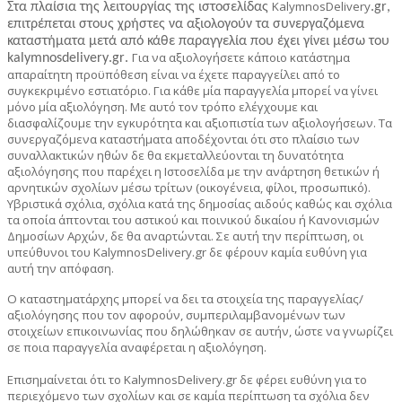
KalymnosDelivery
Στα πλαίσια της λειτουργίας της ιστοσελίδας
.
gr
,
επιτρέπεται στους χρήστες να αξιολογούν τα συνεργαζόμενα
καταστήματα μετά από κάθε παραγγελία που έχει γίνει μέσω του
Για να αξιολογήσετε κάποιο κατάστημα
kalymnosdelivery
.
gr
.
απαραίτητη προϋπόθεση είναι να έχετε παραγγείλει από το
συγκεκριμένο εστιατόριo. Για κάθε μία παραγγελία μπορεί να γίνει
μόνο μία αξιολόγηση. Με αυτό τον τρόπο ελέγχουμε και
διασφαλίζουμε την εγκυρότητα και αξιοπιστία των αξιολογήσεων. Τα
συνεργαζόμενα καταστήματα αποδέχονται ότι στo πλαίσιo των
συναλλακτικών ηθών δε θα εκμεταλλεύονται τη δυνατότητα
αξιολόγησης που παρέχει η Ιστοσελίδα με την ανάρτηση θετικών ή
αρνητικών σχολίων μέσω τρίτων (οικογένεια, φίλοι, προσωπικό).
Υβριστικά σχόλια, σχόλια κατά της δημοσίας αιδούς καθώς και σχόλια
τα οποία άπτονται του αστικού και ποινικού δικαίου ή Κανονισμών
Δημοσίων Αρχών, δε θα αναρτώνται. Σε αυτή την περίπτωση, οι
υπεύθυνοι του KalymnosDelivery.gr δε φέρουν καμία ευθύνη για
αυτή την απόφαση.
Ο καταστηματάρχης μπορεί να δει τα στοιχεία της παραγγελίας/
αξιολόγησης που τον αφορούν, συμπεριλαμβανομένων των
στοιχείων επικοινωνίας που δηλώθηκαν σε αυτήν, ώστε να γνωρίζει
σε ποια παραγγελία αναφέρεται η αξιολόγηση.
Επισημαίνεται ότι το
KalymnosDelivery.gr
δε φέρει ευθύνη για το
περιεχόμενο των σχολίων και σε καμία περίπτωση τα σχόλια δεν