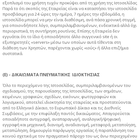
εξοπλισμό του χρήστη τυχόν προκύψει από τη χρήση της Ιστοσελίδας
Παρά το ότι σκοπός της Εταιρείας είναι να καταστήσει την ιστοσελίδα
προσβάσιμη για 24 ώρες την ημέρα, 7 ημέρες την εβδομάδα, η
ιστοσελίδα μπορεί να μην είναι διαθέσιμη, ανά πάσα χρονική στιγμή,
για οποιονδήποτε λόγο, συμπεριλαμβανομένων, ενδεικτικά αλλά όχι
περιοριστικά, τη συντήρηση ρουτίνας. Επίσης η Εταιρεία δεν
εγγυάται ότι το ίδιο ή οποιοδήποτε άλλο συγγενικό site ή οι
εξυπηρετητές «servers» μέσω των οποίων αυτά τίθενται στη
διάθεση των Χρηστών, παρέχονται χωρίς «ιούς» ή άλλα επιζήμια
συστατικά.
(Ε) - ΔΙΚΑΙΩΜΑΤΑ ΠΝΕΥΜΑΤΙΚΗΣ ΙΔΙΟΚΤΗΣΙΑΣ
Όλο το περιεχόμενο της Ιστοσελίδας, συμπεριλαμβανομένων του
σχεδιασμού, της παρουσίασης της Ιστοσελίδας, των σημάτων,
κειμένων, γραφικών, σχεδίων, εικόνων, φωτογραφιών και
λογισμικού, αποτελεί ιδιοκτησία της εταιρείας και προστατεύονται
από το Ελληνικό Δίκαιο, το Ευρωπαϊκό Δίκαιο και τις Διεθνείς
Συμβάσεις, με την επιφύλαξη παντός δικαιώματος. Απαγορεύεται
οποιαδήποτε αντιγραφή, αναπαραγωγή, αναλογική/ψηφιακή
εγγραφή και μηχανική, διανομή, αναδιανομή, μεταφορά, μεταποίηση,
μεταπώληση, δημιουργία παράγωγης εργασίας ή παραπλάνηση του
κοινού σχετικά με τον πραγματικό πάροχο του ως άνω περιεχομένου