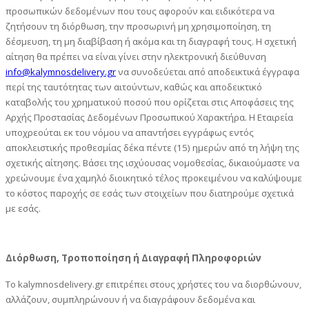
προσωπικών δεδομένων που τους αφορούν και ειδικότερα να
ζητήσουν τη διόρθωση, την προσωρινή μη χρησιμοποίηση, τη
δέσμευση, τη μη διαβίβαση ή ακόμα και τη διαγραφή τους. Η σχετική
αίτηση θα πρέπει να είναι γίνει στην ηλεκτρονική διεύθυνση
info@kalymnosdelivery.gr
να συνοδεύεται από αποδεικτικά έγγραφα
περί της ταυτότητας των αιτούντων, καθώς και αποδεικτικό
καταβολής του χρηματικού ποσού που ορίζεται στις Αποφάσεις της
Αρχής Προστασίας Δεδομένων Προσωπικού Χαρακτήρα. Η Εταιρεία
υποχρεούται εκ του νόμου να απαντήσει εγγράφως εντός
αποκλειστικής προθεσμίας δέκα πέντε (15) ημερών από τη λήψη της
σχετικής αίτησης. Βάσει της ισχύουσας νομοθεσίας, δικαιούμαστε να
χρεώνουμε ένα χαμηλό διοικητικό τέλος προκειμένου να καλύψουμε
το κόστος παροχής σε εσάς των στοιχείων που διατηρούμε σχετικά
με εσάς.
Διόρθωση, Τροποποίηση ή Διαγραφή Πληροφοριών
Το kalymnosdelivery.gr επιτρέπει στους χρήστες του να διορθώνουν,
αλλάζουν, συμπληρώνουν ή να διαγράφουν δεδομένα και