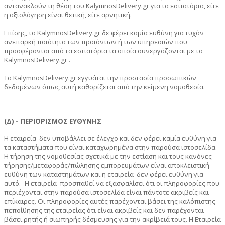
αντανακλούν τη θέση τoυ
KalymnosDelivery.gr
για τα εστιατόρια, είτε
η αξιολόγηση είναι θετική, είτε αρνητική.
Επίσης, το
KalymnosDelivery.gr
δε φέρει καμία ευθύνη για τυχόν
ανεπαρκή ποιότητα των προϊόντων ή των υπηρεσιών που
προσφέρονται από τα εστιατόρια τα οποία συνεργάζονται με το
KalymnosDelivery.gr
.
Το
KalymnosDelivery.gr
εγγυάται την προστασία προσωπικών
δεδομένων όπως αυτή καθορίζεται από την κείμενη νομοθεσία.
(Δ) - ΠΕΡΙΟΡΙΣΜΟΣ ΕΥΘΥΝΗΣ
Η εταιρεία δεν υποβάλλει σε έλεγχο και δεν φέρει καμία ευθύνη για
τα καταστήματα που είναι καταχωρημένα στην παρούσα ιστοσελίδα.
Η τήρηση της νομοθεσίας σχετικά με την εστίαση και τους κανόνες
τήρησης/μεταφοράς/πώλησης εμπορευμάτων είναι αποκλειστική
ευθύνη των καταστημάτων και η εταιρεία δεν φέρει ευθύνη για
αυτό.
Η εταιρεία προσπαθεί να εξασφαλίσει ότι οι πληροφορίες που
περιέχονται στην παρούσα ιστοσελίδα είναι πάντοτε ακριβείς και
επίκαιρες. Οι πληροφορίες αυτές παρέχονται βάσει της καλόπιστης
πεποίθησης της εταιρείας ότι είναι ακριβείς και δεν παρέχονται
βάσει ρητής ή σιωπηρής δέσμευσης για την ακρίβειά τους. Η Εταιρεία