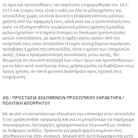
Οι όροι και προϋποθέσεις του παρόντος ενημερώθηκαν την 14-2-
2012 και η ισχύς τους είναι ενιαία για όλα τα μέλη/χρήστες της
ιστοσελίδας χωρίς να είναι δυνατή η εξαίρεση κάποιου μέλους/
χρήστη από την εφαρμογή τους, αλλά ούτε και η τροποποίησή τους
ώστε να εξυπηρετηθούν συμφέροντα μέλους/χρήστη ή μερίδας
μελών/χρηστών. Η εταιρεία διατηρεί το δικαίωμα τροποποίησης
αυτών οποτεδήποτε, με άμεση έναρξη ισχύος αυτών από την
ανάρτησή τους στην ιστοσελίδα. Η τυχόν συνεχιζόμενη περιήγηση,
πρόσβαση ή χρήση της ιστοσελίδας, ή/και η χρήση των υπηρεσιών
αυτής, ή/και η πραγματοποίηση συναλλαγής μέσω αυτής, θα
θεωρείται ότι συνιστά αποδοχή των νέων όρων και προϋποθέσεων,
για το λόγο αυτό συστήνεται στους χρήστες/μέλη να διαβάζουν τους
όρους χρήσης σε τακτά χρονικά διαστήματα προς σχετική τους
ενημέρωση.
(Η) - ΠΡΟΣΤΑΣΙΑ ΔΕΔΟΜΕΝΩΝ ΠΡΟΣΩΠΙΚΟΥ ΧΑΡΑΚΤΗΡΑ /
ΠΟΛΙΤΙΚΗ ΑΠΟΡΡΗΤΟΥ
Με σκοπό να καταστήσουμε ελκυστική την επίσκεψη στην ιστοσελίδα
ή την χρήση mobile εφαρμογής και για να μπορέσουμε να παρέχουμε
συγκεκριμένες λειτουργίες, χρησιμοποιούμε τα γνωστά ως cookies
σε διάφορες σελίδες. Πρόκειται για μικρά αρχεία κειμένου που
αποθηκεύονται στην συσκευή . Μερικά από αυτά διαγράφονται μετά