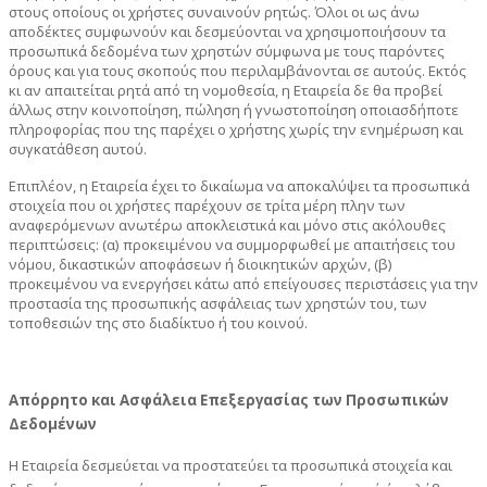
στους οποίους οι χρήστες συναινούν ρητώς. Όλοι οι ως άνω
αποδέκτες συμφωνούν και δεσμεύονται να χρησιμοποιήσουν τα
προσωπικά δεδομένα των χρηστών σύμφωνα με τους παρόντες
όρους και για τους σκοπούς που περιλαμβάνονται σε αυτούς. Εκτός
κι αν απαιτείται ρητά από τη νομοθεσία, η Εταιρεία δε θα προβεί
άλλως στην κοινοποίηση, πώληση ή γνωστοποίηση οποιασδήποτε
πληροφορίας που της παρέχει ο χρήστης χωρίς την ενημέρωση και
συγκατάθεση αυτού.
Επιπλέον, η Εταιρεία έχει το δικαίωμα να αποκαλύψει τα προσωπικά
στοιχεία που οι χρήστες παρέχουν σε τρίτα μέρη πλην των
αναφερόμενων ανωτέρω αποκλειστικά και μόνο στις ακόλουθες
περιπτώσεις: (α) προκειμένου να συμμορφωθεί με απαιτήσεις του
νόμου, δικαστικών αποφάσεων ή διοικητικών αρχών, (β)
προκειμένου να ενεργήσει κάτω από επείγουσες περιστάσεις για την
προστασία της προσωπικής ασφάλειας των χρηστών του, των
τοποθεσιών της στο διαδίκτυο ή του κοινού.
Απόρρητο και Ασφάλεια Επεξεργασίας των Προσωπικών
Δεδομένων
Η Εταιρεία δεσμεύεται να προστατεύει τα προσωπικά στοιχεία και