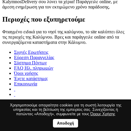
KalymnosDelivery σου λύνει τα χέρια! Παράγγειλε online, με
άμεση ενημέρωση για τον εκτιμώμενο χρόνο παράδοσης.
Περιοχές που εξυπηρετούμε
Φτιαγμένο ειδικά για το νησί της καλύμνου, το site καλύπτει όλες
τις περιοχές της Καλύμνου. Βρες και παράγγειλε online από τα
συνεργαζόμενα καταστήματα στην Κάλυμνο.
Συχνές Ερωτήσεις
Εύρεση Παραγγελίας
Σύστημα Πόντων
FAQ Ηλ. πληρωμών
Όροι χρήσης
Έχετε κατάστημα;
Επικοινωνία
Χρησιμοποιούμε απαραίτητα cookies για τη σωστή λειτουργία της
υπηρεσίας και τη βελτίωση της εμπειρίας σας. Συνεχίζοντας ή
πατώντας «Αποδοχή», συμφωνείτε με τους
Όρους Χρήσης
Μήνυμα
Αποδοχή