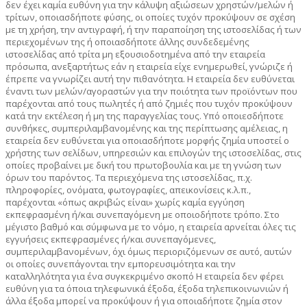
δεν έχει καμία ευθύνη για την κάλυψη αξιώσεων χρηστών/μελών ή
τρίτων, οποιασδήποτε φύσης, οι οποίες τυχόν προκύψουν σε σχέση
με τη χρήση, την αντιγραφή, ή την παραποίηση της ιστοσελίδας ή των
περιεχομένων της ή οποιασδήποτε άλλης συνδεδεμένης
ιστοσελίδας από τρίτα μη εξουσιοδοτημένα από την εταιρεία
πρόσωπα, ανεξαρτήτως εάν η εταιρεία είχε ενημερωθεί, γνώριζε ή
έπρεπε να γνωρίζει αυτή την πιθανότητα. Η εταιρεία δεν ευθύνεται
έναντι των μελών/αγοραστών για την ποιότητα των προϊόντων που
παρέχονται από τους πωλητές ή από ζημιές που τυχόν προκύψουν
κατά την εκτέλεση ή μη της παραγγελίας τους. Υπό οποιεσδήποτε
συνθήκες, συμπεριλαμβανομένης και της περίπτωσης αμέλειας, η
εταιρεία δεν ευθύνεται για οποιασδήποτε μορφής ζημία υποστεί ο
χρήστης των σελίδων, υπηρεσιών και επιλογών της ιστοσελίδας, στις
οποίες προβαίνει με δική του πρωτοβουλία και με τη γνώση των
όρων του παρόντος. Τα περιεχόμενα της ιστοσελίδας, π.χ.
πληροφορίες, ονόματα, φωτογραφίες, απεικονίσεις κ.λ.π.,
παρέχονται «όπως ακριβώς είναι» χωρίς καμία εγγύηση
εκπεφρασμένη ή/και συνεπαγόμενη με οποιοδήποτε τρόπο. Στο
μέγιστο βαθμό και σύμφωνα με το νόμο, η εταιρεία αρνείται όλες τις
εγγυήσεις εκπεφρασμένες ή/και συνεπαγόμενες,
συμπεριλαμβανομένων, όχι όμως περιοριζόμενων σε αυτό, αυτών
οι οποίες συνεπάγονται την εμπορευσιμότητα και την
καταλληλότητα για ένα συγκεκριμένο σκοπό Η εταιρεία δεν φέρει
ευθύνη για τα όποια τηλεφωνικά έξοδα, έξοδα τηλεπικοινωνιών ή
άλλα έξοδα μπορεί να προκύψουν ή για οποιαδήποτε ζημία στον