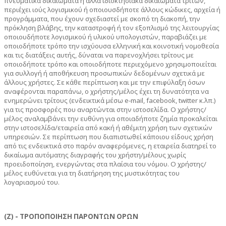
πνευματικά δικαιώματα ή άλλα ιδιοκτησιακά δικαιώματα τρίτων,
περιέχει ιούς λογισμικού ή οποιουσδήποτε άλλους κώδικες, αρχεία ή
προγράμματα, που έχουν σχεδιαστεί με σκοπό τη διακοπή, την
πρόκληση βλάβης, την καταστροφή ή τον εξοπλισμό της λειτουργίας
οποιουδήποτε λογισμικού ή υλικού υπολογιστών, παραβιάζει με
οποιοδήποτε τρόπο την ισχύουσα ελληνική και κοινοτική νομοθεσία
και τις διατάξεις αυτής, δύναται να παρενοχλήσει τρίτους με
οποιοδήποτε τρόπο και οποιοδήποτε περιεχόμενο χρησιμοποιείται
για συλλογή ή αποθήκευση προσωπικών δεδομένων σχετικά με
άλλους χρήστες. Σε κάθε περίπτωση και με την επιφύλαξη όσων
αναφέρονται παραπάνω, ο χρήστης/μέλος έχει τη δυνατότητα να
ενημερώνει τρίτους (ενδεικτικά μέσω e-mail, facebook, twitter κ.λπ.)
για τις προσφορές που αναρτώνται στην ιστοσελίδα. Ο χρήστης/
μέλος αναλαμβάνει την ευθύνη για οποιαδήποτε ζημία προκαλείται
στην ιστοσελίδα/εταιρεία από κακή ή αθέμιτη χρήση των σχετικών
υπηρεσιών. Σε περίπτωση που διαπιστωθεί κάποιου είδους χρήση
από τις ενδεικτικά στο παρόν αναφερόμενες, η εταιρεία διατηρεί το
δικαίωμα αυτόματης διαγραφής του χρήστη/μέλους χωρίς
προειδοποίηση, ενεργώντας στα πλαίσια του νόμου. Ο χρήστης/
μέλος ευθύνεται για τη διατήρηση της μυστικότητας του
λογαριασμού του.
(Ζ) - ΤΡΟΠΟΠΟΙΗΣΗ ΠΑΡΟΝΤΩΝ ΟΡΩΝ