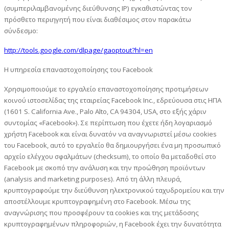
(συμπεριλαμβανομένης διεύθυνσης IP) εγκαθιστώντας τον
πρόσθετο περιηγητή που είναι διαθέσιμος στον παρακάτω
σύνδεσμο:
http://tools.google.com/dlpage/gaoptout?hl=en
Η υπηρεσία επαναστοχοποίησης του Facebook
Χρησιμοποιούμε το εργαλείο επαναστοχοποίησης προτιμήσεων
κοινού ιστοσελίδας της εταιρείας Facebook Inc., εδρεύουσα στις ΗΠΑ
(1601 S. California Ave., Palo Alto, CA 94304, USA, στο εξής χάριν
συντομίας «Facebook»). Σε περίπτωση που έχετε ήδη λογαριασμό
χρήστη Facebook και είναι δυνατόν να αναγνωριστεί μέσω cookies
του Facebook, αυτό το εργαλείο θα δημιουργήσει ένα μη προσωπικό
αρχείο ελέγχου σφαλμάτων (checksum), το οποίο θα μεταδοθεί στο
Facebook με σκοπό την ανάλυση και την προώθηση προϊόντων
(analysis and marketing purposes). Από τη άλλη πλευρά,
κρυπτογραφούμε την διεύθυνση ηλεκτρονικού ταχυδρομείου και την
αποστέλλουμε κρυπτογραφημένη στο Facebook. Μέσω της
αναγνώρισης που προσφέρουν τα cookies και της μετάδοσης
κρυπτογραφημένων πληροφοριών, η Facebook έχει την δυνατότητα