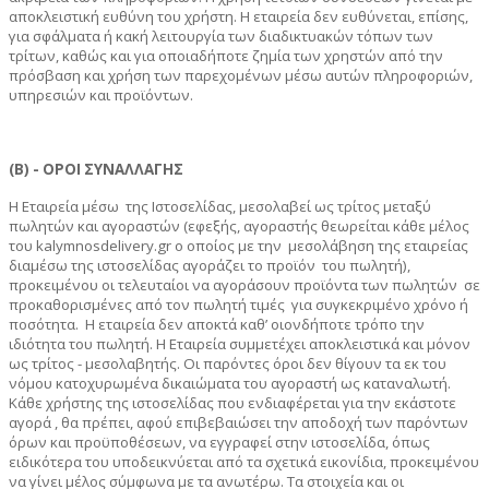
αποκλειστική ευθύνη του χρήστη. Η εταιρεία δεν ευθύνεται, επίσης,
για σφάλματα ή κακή λειτουργία των διαδικτυακών τόπων των
τρίτων, καθώς και για οποιαδήποτε ζημία των χρηστών από την
πρόσβαση και χρήση των παρεχομένων μέσω αυτών πληροφοριών,
υπηρεσιών και προϊόντων.
(Β) - ΟΡΟΙ ΣΥΝΑΛΛΑΓΗΣ
Η Εταιρεία μέσω
της Ιστοσελίδας, μεσολαβεί ως τρίτος μεταξύ
πωλητών και αγοραστών (εφεξής, αγοραστής θεωρείται κάθε μέλος
του
kalymnosdelivery
.gr ο οποίος με την μεσολάβηση της εταιρείας
διαμέσω της ιστοσελίδας αγοράζει το προϊόν του πωλητή),
προκειμένου οι τελευταίοι να αγοράσουν προϊόντα των πωλητών
σε
προκαθορισμένες από τον πωλητή τιμές για συγκεκριμένο χρόνο ή
ποσότητα. Η εταιρεία δεν αποκτά καθ’ οιονδήποτε τρόπο την
ιδιότητα του πωλητή. Η Εταιρεία συμμετέχει αποκλειστικά και μόνον
ως τρίτος - μεσολαβητής. Οι παρόντες όροι δεν θίγουν τα εκ του
νόμου κατοχυρωμένα δικαιώματα του αγοραστή ως καταναλωτή.
Κάθε χρήστης της ιστοσελίδας που ενδιαφέρεται για την εκάστοτε
αγορά , θα πρέπει, αφού επιβεβαιώσει την αποδοχή των παρόντων
όρων και προϋποθέσεων, να εγγραφεί στην ιστοσελίδα, όπως
ειδικότερα του υποδεικνύεται από τα σχετικά εικονίδια, προκειμένου
να γίνει μέλος σύμφωνα με τα ανωτέρω. Τα στοιχεία και οι