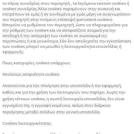
το πέρας συνεδρίας στον περιηγητή , τα λεγόμενα session cookies ή
cookies συνεδρίας.Άλλα cookies παραμένουν στην συσκευή και
επιτρέπουν σε εμάς ή σε συνδεμένα με εμάς μέρη να αναγνωρίσουν
τον περιηγητή στην επόμενη επίσκεψή (persistent cookies).
Μπορείτε να ρυθμίσετε τον περιηγητή, ώστε να πληροφορείστε για
την ρύθμιση των cookies και να αποφασίζετε ατομικά για την
αποδοχή ή την απόρριψη των cookies σε συγκεκριμένες
περιπτώσεις ή και γενικότερα. Εάν δεν αποδεχτείτε την εγκατάσταση
των cookies μπορεί να μειωθεί η λειτουργικότητα ιστοσελίδας ή
εφαρμογής.
Ποιες κατηγορίες cookies υπάρχουν;
Απολύτως απαραίτητα cookies:
Απαιτούνται για την πλοήγηση στην ιστοσελίδα ή την εφαρμογή,
καθώς και για την χρήση των λειτουργιών που παρέχει. Χωρίς την
χρήση τέτοιων cookies, η σωστή λειτουργία ιστοσελίδας δεν είναι
εγγυημένη (πχ. η εγγραφή κειμένου), ακόμη στην διάρκεια
περιήγησης μεταξύ σελίδων στην γενική ιστοσελίδα.
Cookies λειτουργικότητας: