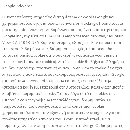
Google AdWords
Είμαστε πελάτες υπηρεσίας διαφημίσεων AdWords Google και
χρησιμοποιούμε την υπηρεσία «conversion tracking». Πρόκειται για
μια υπηρεσία ανάλυσης δεδομένων που παρέχεται από την εταιρεία
Google Inc., εδρεύουσα ΗΠΑ (1600 Amphitheater Parkway, Mountain
View, CA 94043, USA. Χάριν συντομίας «Google»). Εάν επισκέπτεστε
την ιστοσελίδα μέσω μιας διαφήμισης Google, η υπηρεσία θα
τοποθετήσει ένα cookie στην συσκευή (ονομάζεται «conversion
cookie – performance cookie»). Αυτό το cookie θα λήξει σε 30 ημέρες
και δεν αφορά την προσωπική αναγνώριση. Εάν το cookie δεν έχει
λήξει όταν επισκέπτεστε συγκεκριμένες σελίδες, εμείς και η Google
μπορούμε να αναγνωρίσουμε εάν κάποιος έχει επιλέξει την
ιστοσελίδα και έχει μεταφερθεί στην ιστοσελίδα . Κάθε διαφημιστής
λαμβάνει διαφορετικό cookie. Για τον λόγο αυτό τα cookies δεν
μπορούν να καταγράψουν ιστοσελίδες των διαφημιστών. Οι
πληροφορίες που συλλέγονται από τα conversion cookie
χρησιμοποιούνται για την εξαγωγή στατιστικών στοιχείων για του
πελάτες υπηρεσίας AdWords που έχουν ενεργά επιλέξει να
συμμετέχουν στην υπηρεσία «conversion tracking». Οι διαφημιστές