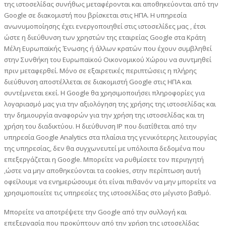
της ιστοσελίδας συνήθως μεταφέρονται και αποθηκεύονται από την
Google σε διακομιστή που βρίσκεται στις ΗΠΑ. Η υπηρεσία
ανωνυμοποίησης έχει ενεργοποιηθεί στις ιστοσελίδες μας , έτσι
ώστε η διεύθυνση των χρηστών της εταιρείας Google στα Κράτη
Μέλη Ευρωπαϊκής Ένωσης ή άλλων κρατών που έχουν συμβληθεί
στην Συνθήκη του Ευρωπαϊκού Οικονομικού Χώρου να συντμηθεί
πριν μεταφερθεί. Μόνο σε εξαιρετικές περιπτώσεις η πλήρης
διεύθυνση αποστέλλεται σε διακομιστή Google στις ΗΠΑ και
συντέμνεται εκεί. Η Google θα χρησιμοποιήσει πληροφορίες για
λογαριασμό μας για την αξιολόγηση της χρήσης της ιστοσελίδας και
την δημιουργία αναφορών για την χρήση της ιστοσελίδας και τη
χρήση του διαδικτύου. Η διεύθυνση IP που διατίθεται από την
υπηρεσία Google Analytics στα πλαίσια της γενικότερης λειτουργίας
της υπηρεσίας, δεν θα συγχωνευτεί με υπόλοιπα δεδομένα που
επεξεργάζεται η Google. Μπορείτε να ρυθμίσετε τον περιηγητή
,ώστε να μην αποθηκεύονται τα cookies, στην περίπτωση αυτή
οφείλουμε να ενημερώσουμε ότι είναι πιθανόν να μην μπορείτε να
χρησιμοποιείτε τις υπηρεσίες της ιστοσελίδας στο μέγιστο βαθμό.
Μπορείτε να αποτρέψετε την Google από την συλλογή και
επεξεργασία που προκύπτουν από την χρήση της ιστοσελίδας