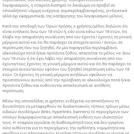
λογαριασμούς, η εταιρεία διατηρεί το δικαίωμα να προβεί σε
οποιαδήποτε νόμιμη ενέργεια, συμπεριλαμβανομένης, (ενδεικτικά
αλλά όχι εφαρμοστικά), της κατάργησης του λογαριασμού μέλους.
Κατά την αποδοχή των Όρων Χρήσης ο χρήστης/μέλος δηλώνει ότι
είναι ενήλικος άνω των 18 ετών ή, εάν είναι κάτω των 18 ετών, ότι
έλαβε την απαραίτητη συναίνεση από τον έχοντα / έχοντες τη γονική
μέριμνα αυτού και ότι θα παράσχει τα στοιχεία αυτού / αυτών, σε
περίπτωση που του ζητηθεί. Αν μία παραγγελία περιλαμβάνει
αλκοολούχα ποτά ή/και προϊόντα ζύθου, απαιτείται το μέλος να
άνω
των 18 ετών ή ότι έχει λάβει την απαραίτητη συναίνεση από τον
έχοντα/τους έχοντες τη γονική μέριμνα αυτού και ότι θα παράσχει τα
στοιχεία αυτού/αυτών εφόσον του ζητηθεί (περίπτωση κάτω των 18
ετών. Οι έχοντες τη γονική μέριμνα ανηλίκων οφείλουν να
προστατεύουν αυτούς από την πρόσβαση σε αλκοολούχα ποτά ή/και
προϊόντα ζύθου και ευθύνονται αποκλειστικά σε αντίθετη
περίπτωση.
Μέσω της ιστοσελίδας οι χρήστες ενδέχεται να αποκτήσουν τη
δυνατότητα να μεταφερθούν σε διαδικτυακούς τόπους τρίτων μέσω
ειδικών συνδέσμων (links, hyperlinks, banners) το περιεχόμενο των
οποίων διαμορφώνεται με αποκλειστική ευθύνη των ιδιοκτητών
τους. Η εταιρεία εγγυάται τη διαθεσιμότητά τους και δεν εγκρίνει
ούτε ευθύνεται για το περιεχόμενο, την ορθότητα, νομιμότητα και
ακρίβεια των πληροφοριών. Η χρήση τέτοιων συνδέσεων γίνεται με