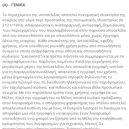
(Α) - ΓΕΝΙΚΑ
Το περιεχόμενο της ιστοσελίδας αποτελεί πνευματική ιδιοκτησία της
εταιρίας στο νόμο περί προστασίας της πνευματικής ιδιοκτησίας (Ν.
2121/1993). Απαγορεύεται η αναπαραγωγή, αντιγραφή, δημοσίευση,
των περιεχομένων που περιλαμβάνονται στην παρούσα ιστοσελίδα
από τον οποιονδήποτε και με οποιοδήποτε μέσο, χωρίς έγγραφη
άδεια της εταιρίας.
Κάθε επισκέπτης της
Ιστοσελίδας, εφεξής
χρήστης, είναι υπεύθυνος για κάθε χρήση (κάτω από οποιοδήποτε
όνομα το οποίο αναγράφεται στην οθόνη και οποιουσδήποτε
κωδικούς "password") και πρέπει πάντοτε να συμμορφώνεται με τα
αναγραφόμενα του
παρόντος κειμένου. Κατά την περιήγηση στο
μεγαλύτερο μέρος της Ιστοσελίδας δεν απαιτείται εγγραφή, ωστόσο
για τη παραγγελία/συναλλαγή, απαιτείται η εγγραφή του χρήστη
μέσω δημιουργία ενός λογαριασμού (προφίλ) δηλώνοντας το
ονοματεπώνυμό του, τη διεύθυνση ηλεκτρονικού του ταχυδρομείου,
τον ταχυδρομικό κώδικα,
και πιθανώς και κάποια άλλα προσωπικά
στοιχεία. Με τον παραπάνω τρόπο ένας χρήστης εγγράφεται ως
Μέλος. Κατά την εγγραφή του το Μέλος αποκτά κωδικό πρόσβασης
στον λογαριασμό του, ο απόρρητος χαρακτήρας του οποίου αποτελεί
αποκλειστικά ευθύνη του μέλους. Η Εταιρεία διατηρεί το δικαίωμα να
απορρίψει μια νέα εγγραφή ή να ακυρώσει έναν λογαριασμό
οποτεδήποτε ενώ μπορεί να ζητήσει από τα Μέλη την επαλήθευση
εγκυρότητας των λογαριασμών για τεχνικούς λόγους. Σε
περιπτώσεις που κάποιος χρήστης
διατηρεί επιπλέον