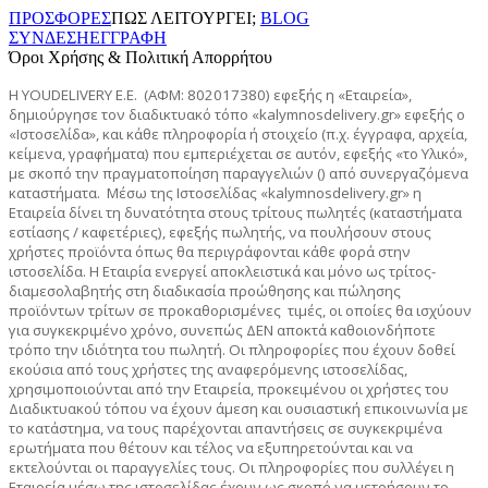
ΠΡΟΣΦΟΡΕΣ
ΠΩΣ ΛΕΙΤΟΥΡΓΕΙ;
BLOG
ΣΥΝΔΕΣΗ
ΕΓΓΡΑΦΗ
Όροι Χρήσης & Πολιτική Απορρήτου
Η YOUDELIVERY E.E. (ΑΦΜ: 802017380)
εφεξής η «Εταιρεία»,
δημιούργησε τον διαδικτυακό τόπο
«
kalymnosdelivery
.
gr
»
εφεξής ο
«
Ιστοσελίδα
», και κάθε πληροφορία ή στοιχείο (π.χ. έγγραφα, αρχεία,
κείμενα, γραφήματα) που εμπεριέχεται σε αυτόν, εφεξής «το Υλικό»,
με σκοπό την πραγματοποίηση παραγγελιών () από συνεργαζόμενα
καταστήματα. Μέσω της Ιστοσελίδας «
kalymnosdelivery
.
gr
» η
Εταιρεία δίνει τη δυνατότητα στους τρίτους πωλητές (καταστήματα
εστίασης / καφετέριες), εφεξής πωλητής, να πουλήσουν στους
χρήστες προϊόντα όπως θα περιγράφονται κάθε φορά στην
ιστοσελίδα. Η Εταιρία ενεργεί αποκλειστικά και μόνο ως τρίτος-
διαμεσολαβητής στη διαδικασία προώθησης και πώλησης
προϊόντων τρίτων σε προκαθορισμένες τιμές, οι οποίες θα ισχύουν
για συγκεκριμένο χρόνο, συνεπώς ΔΕΝ αποκτά καθοιονδήποτε
τρόπο την ιδιότητα του πωλητή. Οι πληροφορίες που έχουν δοθεί
εκούσια από τους χρήστες της αναφερόμενης ιστοσελίδας,
χρησιμοποιούνται από την Εταιρεία, προκειμένου οι χρήστες του
Διαδικτυακού τόπου να έχουν άμεση και ουσιαστική επικοινωνία με
το κατάστημα, να τους παρέχονται απαντήσεις σε συγκεκριμένα
ερωτήματα που θέτουν και τέλος να εξυπηρετούνται και να
εκτελούνται οι παραγγελίες τους. Οι πληροφορίες που συλλέγει η
Εταιρεία μέσω της ιστοσελίδας έχουν ως σκοπό να μετρήσουν το