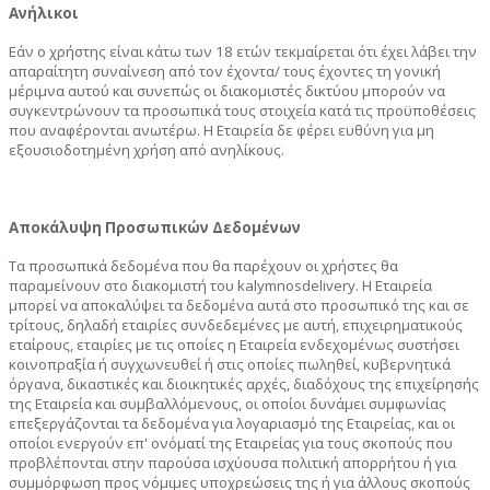
Ανήλικοι
Εάν ο χρήστης είναι κάτω των 18 ετών τεκμαίρεται ότι έχει λάβει την
απαραίτητη συναίνεση από τον έχοντα/ τους έχοντες τη γονική
μέριμνα αυτού και συνεπώς οι διακομιστές δικτύου μπορούν να
συγκεντρώνουν τα προσωπικά τους στοιχεία κατά τις προϋποθέσεις
που αναφέρονται ανωτέρω. Η Εταιρεία δε φέρει ευθύνη για μη
εξουσιοδοτημένη χρήση από ανηλίκους.
Αποκάλυψη Προσωπικών Δεδομένων
Τα προσωπικά δεδομένα που θα παρέχουν οι χρήστες θα
παραμείνουν στο διακομιστή του kalymnosdelivery. H Εταιρεία
μπορεί να αποκαλύψει τα δεδομένα αυτά στο προσωπικό της και σε
τρίτους, δηλαδή εταιρίες συνδεδεμένες με αυτή, επιχειρηματικούς
εταίρους, εταιρίες με τις οποίες η Εταιρεία ενδεχομένως συστήσει
κοινοπραξία ή συγχωνευθεί ή στις οποίες πωληθεί, κυβερνητικά
όργανα, δικαστικές και διοικητικές αρχές, διαδόχους της επιχείρησής
της Εταιρεία και συμβαλλόμενους, οι οποίοι δυνάμει συμφωνίας
επεξεργάζονται τα δεδομένα για λογαριασμό της Εταιρείας, και οι
οποίοι ενεργούν επ' ονόματί της Εταιρείας για τους σκοπούς που
προβλέπονται στην παρούσα ισχύουσα πολιτική απορρήτου ή για
συμμόρφωση προς νόμιμες υποχρεώσεις της ή για άλλους σκοπούς