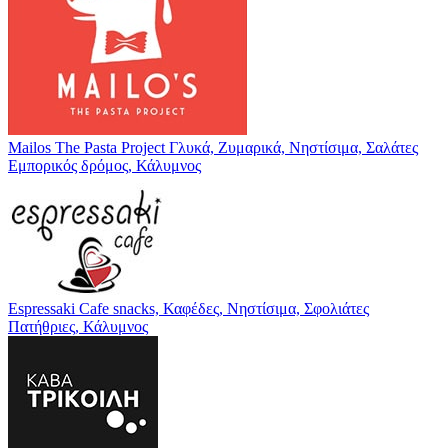
Mailos The Pasta Project
Γλυκά, Ζυμαρικά, Νηστίσιμα, Σαλάτες
Εμπορικός δρόμος, Κάλυμνος
Espressaki Cafe
snacks, Καφέδες, Νηστίσιμα, Σφολιάτες
Πατήθριες, Κάλυμνος