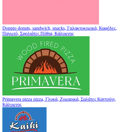
Doppio
donuts, sandwich, snacks, Γαλακτοκομικά, Καφέδες,
Παγωτό, Σφολιάτες
Πόθια, Κάλυμνος
Primavera pizza
pizza, Γλυκά, Ζυμαρικά, Σαλάτες
Καντούνι,
Κάλυμνος