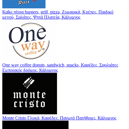
Καΐκι πίτσα
burgers, grill, pizza, Ζυμαρικά, Κρέπες, Παιδικό
μενού, Σαλάτες, Ψητά
Πλατεία, Κάλυμνος
One way coffee
donuts, sandwich, snacks, Καφέδες, Σφολιάτες
Εμπορικός δρόμος, Κάλυμνος
Monte Cristo
Γλυκά, Καφέδες, Παγωτό
Πατήθριες, Κάλυμνος