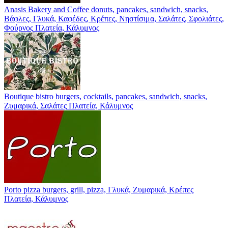
Anasis Bakery and Coffee
donuts, pancakes, sandwich, snacks,
Βάφλες, Γλυκά, Καφέδες, Κρέπες, Νηστίσιμα, Σαλάτες, Σφολιάτες,
Φούρνος
Πλατεία, Κάλυμνος
Boutique bistro
burgers, cocktails, pancakes, sandwich, snacks,
Ζυμαρικά, Σαλάτες
Πλατεία, Κάλυμνος
Porto pizza
burgers, grill, pizza, Γλυκά, Ζυμαρικά, Κρέπες
Πλατεία, Κάλυμνος