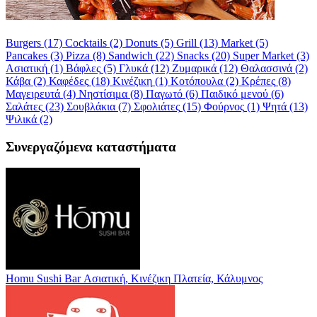
Burgers
(17)
Cocktails
(2)
Donuts
(5)
Grill
(13)
Market
(5)
Pancakes
(3)
Pizza
(8)
Sandwich
(22)
Snacks
(20)
Super Market
(3)
Ασιατική
(1)
Βάφλες
(5)
Γλυκά
(12)
Ζυμαρικά
(12)
Θαλασσινά
(2)
Κάβα
(2)
Καφέδες
(18)
Κινέζικη
(1)
Κοτόπουλα
(2)
Κρέπες
(8)
Μαγειρευτά
(4)
Νηστίσιμα
(8)
Παγωτό
(6)
Παιδικό μενού
(6)
Σαλάτες
(23)
Σουβλάκια
(7)
Σφολιάτες
(15)
Φούρνος
(1)
Ψητά
(13)
Ψιλικά
(2)
Συνεργαζόμενα καταστήματα
Homu Sushi Bar
Ασιατική, Κινέζικη
Πλατεία, Κάλυμνος