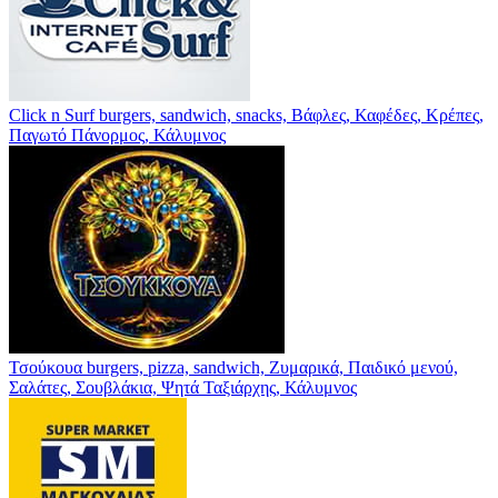
Click n Surf
burgers, sandwich, snacks, Βάφλες, Καφέδες, Κρέπες,
Παγωτό
Πάνορμος, Κάλυμνος
Τσούκουα
burgers, pizza, sandwich, Ζυμαρικά, Παιδικό μενού,
Σαλάτες, Σουβλάκια, Ψητά
Ταξιάρχης, Κάλυμνος