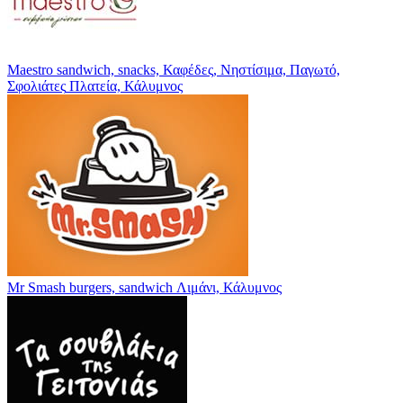
Maestro
sandwich, snacks, Καφέδες, Νηστίσιμα, Παγωτό,
Σφολιάτες
Πλατεία, Κάλυμνος
Mr Smash
burgers, sandwich
Λιμάνι, Κάλυμνος