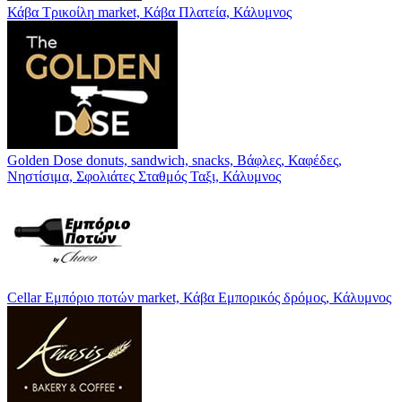
Κάβα Τρικοίλη
market, Κάβα
Πλατεία, Κάλυμνος
Golden Dose
donuts, sandwich, snacks, Βάφλες, Καφέδες,
Νηστίσιμα, Σφολιάτες
Σταθμός Ταξι, Κάλυμνος
Cellar Εμπόριο ποτών
market, Κάβα
Εμπορικός δρόμος, Κάλυμνος