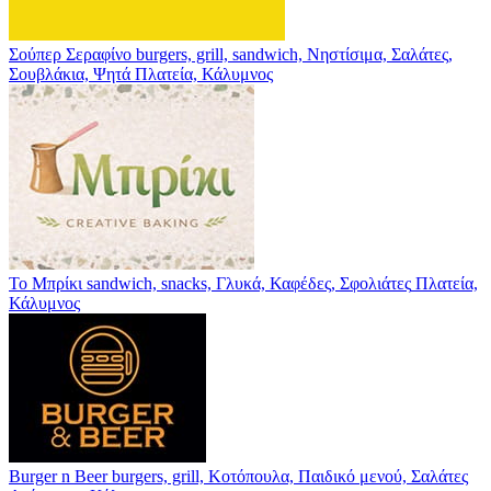
Σούπερ Σεραφίνο
burgers, grill, sandwich, Νηστίσιμα, Σαλάτες,
Σουβλάκια, Ψητά
Πλατεία, Κάλυμνος
Το Μπρίκι
sandwich, snacks, Γλυκά, Καφέδες, Σφολιάτες
Πλατεία,
Κάλυμνος
Burger n Beer
burgers, grill, Κοτόπουλα, Παιδικό μενού, Σαλάτες