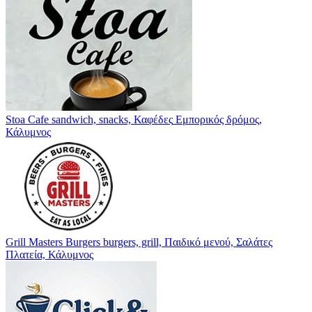
Stoa Cafe
sandwich, snacks, Καφέδες
Εμπορικός δρόμος,
Κάλυμνος
Grill Masters Burgers
burgers, grill, Παιδικό μενού, Σαλάτες
Πλατεία, Κάλυμνος