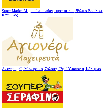
Super Market Magkoulias
market, super market, Ψιλικά
Βασιλικά,
Κάλυμνος
Αγιονέρι
grill, Μαγειρευτά, Σαλάτες, Ψητά
Υπαπαντή, Κάλυμνος