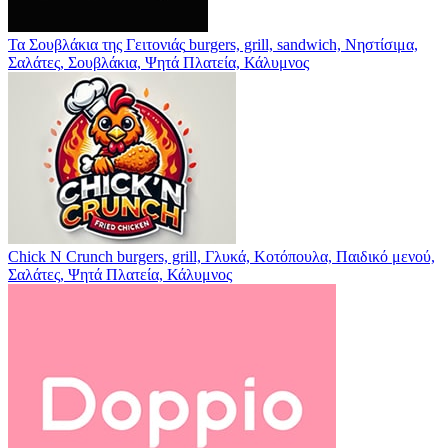
Τα Σουβλάκια της Γειτονιάς
burgers, grill, sandwich, Νηστίσιμα,
Σαλάτες, Σουβλάκια, Ψητά
Πλατεία, Κάλυμνος
Chick N Crunch
burgers, grill, Γλυκά, Κοτόπουλα, Παιδικό μενού,
Σαλάτες, Ψητά
Πλατεία, Κάλυμνος