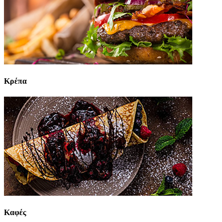
Κρέπα
Καφές