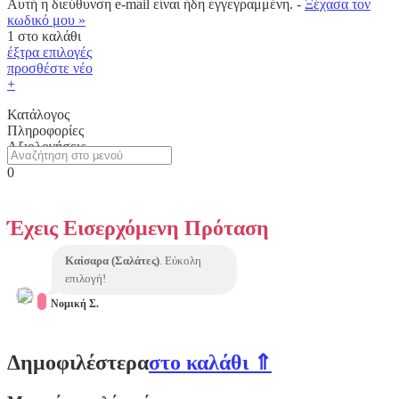
Αυτή η διεύθυνση e-mail είναι ήδη εγγεγραμμένη. -
Ξέχασα τον
κωδικό μου »
1
στο καλάθι
έξτρα επιλογές
προσθέστε νέο
+
Κατάλογος
Πληροφορίες
Αξιολογήσεις
0
Έχεις Eισερχόμενη Πρόταση
Καίσαρα (Σαλάτες)
. Εύκολη
επιλογή!
Νομική Σ.
Δημοφιλέστερα
στο καλάθι ⇑