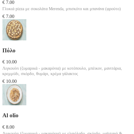
€ 7.00
Γλυκιά pizza με σοκολάτα Μerenda, μπισκότο και μπανάνα (φρούτο)
€ 7.00
Πόλο
€ 10.00
Λιγκουίνι (ζυμαρικά - μακαρόνια) με κοτόπουλο, μπέικον, μανιτάρια,
κρεμμύδι, σκόρδο, θυμάρι, κρέμα γάλακτος
€ 10.00
Al olio
€ 8.00
Λιγκουίνι (ζυμαρικά - μακαρόνια) με ελαιόλαδο, σκόρδο, μαϊντανό &