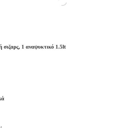
ή σιζαρς, 1 αναψυκτικό 1.5lt
κά