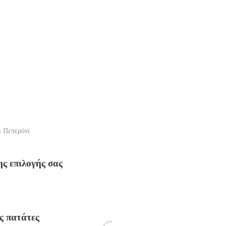
ι Πεπερόνι
ης επιλογής σας
ές πατάτες