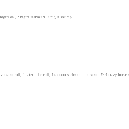
igiri eel, 2 nigiri seabass & 2 nigiri shrimp
volcano roll, 4 caterpillar roll, 4 salmon shrimp tempura roll & 4 crazy horse r