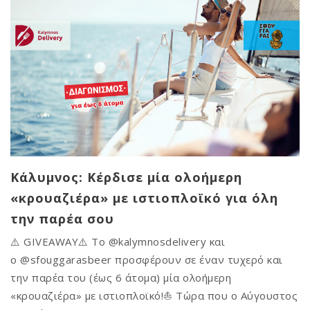
Κάλυμνος: Κέρδισε μία ολοήμερη
«κρουαζιέρα» με ιστιοπλοϊκό για όλη
την παρέα σου
⚠️ GIVEAWAY⚠️ Το @kalymnosdelivery και
ο @sfouggarasbeer προσφέρουν σε έναν τυχερό και
την παρέα του (έως 6 άτομα) μία ολοήμερη
«κρουαζιέρα» με ιστιοπλοϊκό!⛵ Τώρα που ο Αύγουστος