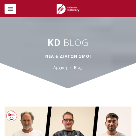
KD
BLOG
ΝΕΑ & ΔΙΑΓΩΝΙΣΜΟΙ
Αρχική
Blog