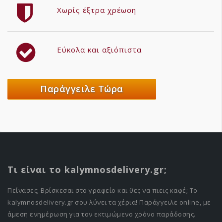
Χωρίς έξτρα χρέωση
Εύκολα και αξιόπιστα
Παράγγειλε Τώρα
Τι είναι το kalymnosdelivery.gr;
Πείνασες; Βρίσκεσαι στο γραφείο και θες να πιεις καφέ; Το
kalymnosdelivery.gr σου λύνει τα χέρια! Παράγγειλε online, με
άμεση ενημέρωση για τον εκτιμώμενο χρόνο παράδοσης.