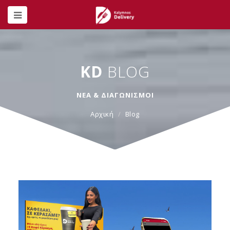
KD
BLOG
ΝΕΑ & ΔΙΑΓΩΝΙΣΜΟΙ
Αρχική
Blog