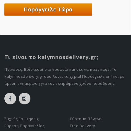
Παράγγειλε Τώρα
Τι είναι το kalymnosdelivery.gr;
Πείνασες; Βρίσκεσαι στο γραφείο και θες να πιεις καφέ; Το
kalymnosdelivery.gr σου λύνει τα χέρια! Παράγγειλε online, με
άμεση ενημέρωση για τον εκτιμώμενο χρόνο παράδοσης.
Συχνές Ερωτήσεις
Σύστημα Πόντων
Εύρεση Παραγγελίας
Free Delivery