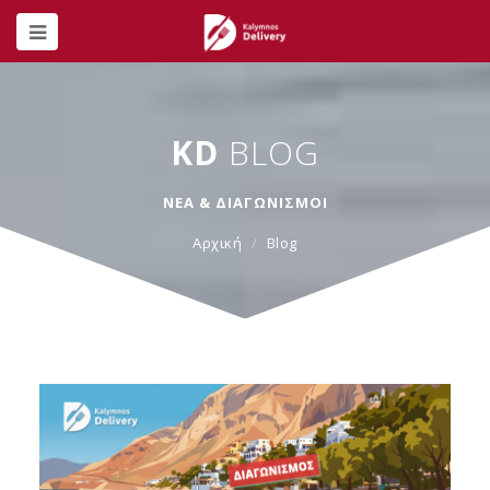
KD
BLOG
ΝΕΑ & ΔΙΑΓΩΝΙΣΜΟΙ
Αρχική
Blog