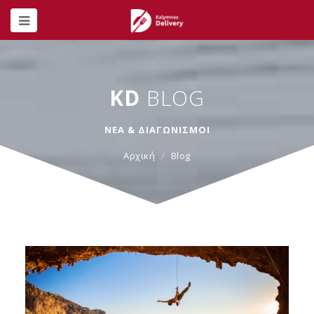
KD
BLOG
ΝΕΑ & ΔΙΑΓΩΝΙΣΜΟΙ
Αρχική
Blog