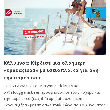
Κάλυμνος: Κέρδισε μία ολοήμερη
«κρουαζιέρα» με ιστιοπλοϊκό για όλη
την παρέα σου
⚠️ GIVEAWAY⚠️ Το @kalymnosdelivery και
ο @sfouggarasbeer προσφέρουν σε έναν τυχερό και
την παρέα του (έως 6 άτομα) μία ολοήμερη
«κρουαζιέρα» με ιστιοπλοϊκό!⛵ Τώρα που ο Αύγουστος