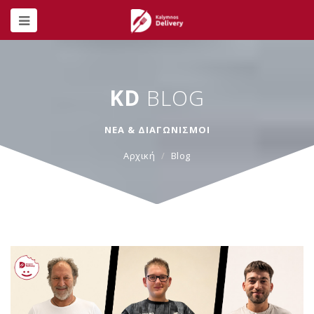
KD
BLOG
ΝΕΑ & ΔΙΑΓΩΝΙΣΜΟΙ
Αρχική
Blog